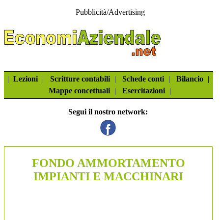
Pubblicità/Advertising
|
Lezioni
|
Scritture contabili
|
Schede conti
|
Bilancio
|
Mappe concettuali
|
Esercitazioni
|
Segui il nostro network:
FONDO AMMORTAMENTO
IMPIANTI E MACCHINARI