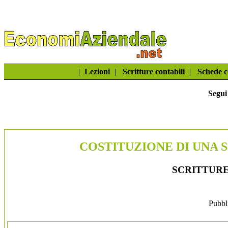
|
Lezioni
|
Scritture contabili
|
Schede c
Segui
COSTITUZIONE DI UNA 
SCRITTURE
Pubbl