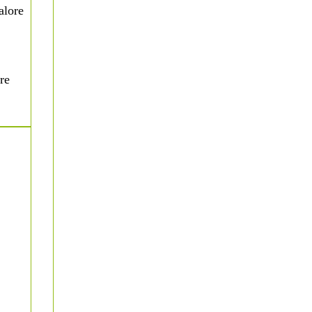
alore
re