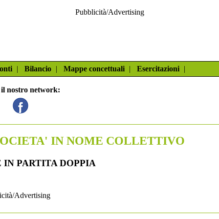
Pubblicità/Advertising
onti
|
Bilancio
|
Mappe concettuali
|
Esercitazioni
|
 il nostro network:
SOCIETA' IN NOME COLLETTIVO
 IN PARTITA DOPPIA
icità/Advertising