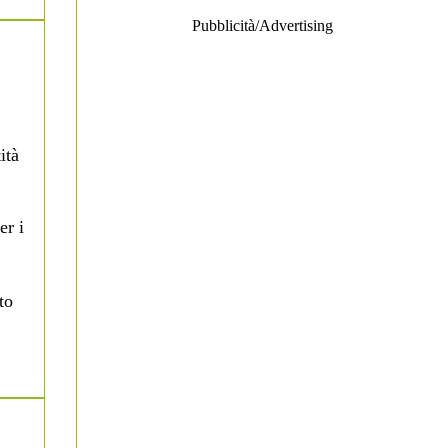
Pubblicità/Advertising
ità
er i
to