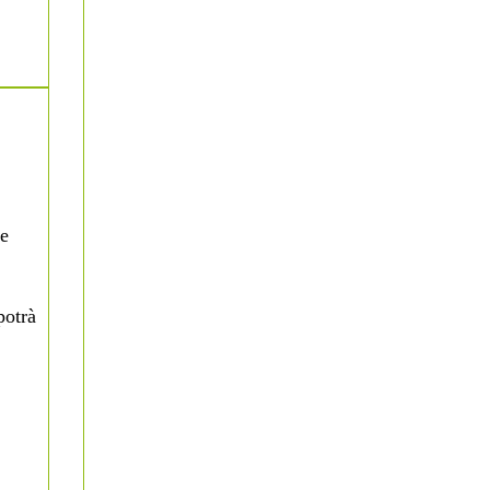
le
potrà